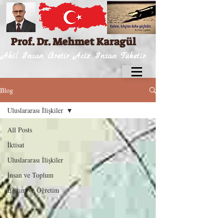
Prof. Dr. Mehmet Karagül
Akil İnsan Üretir Aciz İnsan Tüketir
Blog
Uluslararası İlişkiler
All Posts
İktisat
Uluslararası İlişkiler
İnsan ve Toplum
Eğitim ve Öğretim