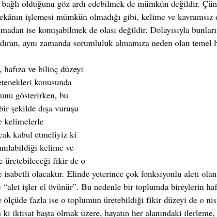
ne bağlı olduğunu göz ardı edebilmek de mümkün değildir. Çün
zekânın işlemesi mümkün olmadığı gibi, kelime ve kavramsız
lmadan ise konuşabilmek de olası değildir. Dolayısıyla bunların
ndıran, aynı zamanda sorumluluk almamıza neden olan temel hu
, hafıza ve bilinç düzeyi 
etenekleri konusunda 
unu gösterirken, bu 
 bir şekilde dışa vuruşu 
 kelimelerle 
ak kabul etmeliyiz ki 
nılabildiği kelime ve 
 üretebileceği fikir de o 
 isabetli olacaktır. Elinde yeterince çok fonksiyonlu aleti olan 
 “alet işler el övünür”. Bu nedenle bir toplumda bireylerin ha
ölçüde fazla ise o toplumun üretebildiği fikir düzeyi de o nis
ki iktisat başta olmak üzere, hayatın her alanındaki ilerleme, 