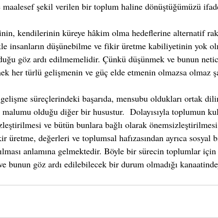
maalesef şekil verilen bir toplum haline dönüştüğümüzü ifad
nin, kendilerinin küreye hâkim olma hedeflerine alternatif raki
le insanların düşünebilme ve fikir üretme kabiliyetinin yok ol
lduğu göz ardı edilmemelidir. Çünkü düşünmek ve bunun netice
lmek her türlü gelişmenin ve güç elde etmenin olmazsa olmaz şa
gelişme süreçlerindeki başarıda, mensubu oldukları ortak dilin 
n malumu olduğu diğer bir husustur.  Dolayısıyla toplumun kull
sizleştirilmesi ve bütün bunlara bağlı olarak önemsizleştirilmes
r üretme, değerleri ve toplumsal hafızasından ayrıca sosyal bi
rılması anlamına gelmektedir. Böyle bir sürecin toplumlar için
ve bunun göz ardı edilebilecek bir durum olmadığı kanaatinde