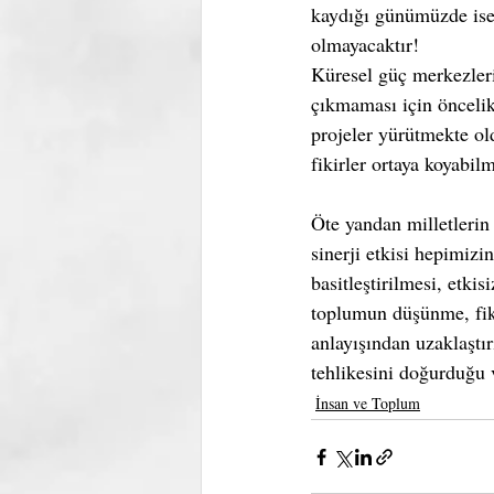
kaydığı günümüzde ise 
olmayacaktır!
Küresel güç merkezleri
çıkmaması için öncelik
projeler yürütmekte o
fikirler ortaya koyabi
Öte yandan milletlerin 
sinerji etkisi hepimizi
basitleştirilmesi, etki
toplumun düşünme, fiki
anlayışından uzaklaştı
tehlikesini doğurduğu 
İnsan ve Toplum