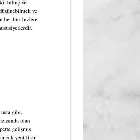
kü bilinç ve 
 düşünebilmek ve 
 her biri bizlere 
susiyetlerdir.
usta gibi. 
fızasında olan 
pette gelişmiş 
ancak yeni fikir 