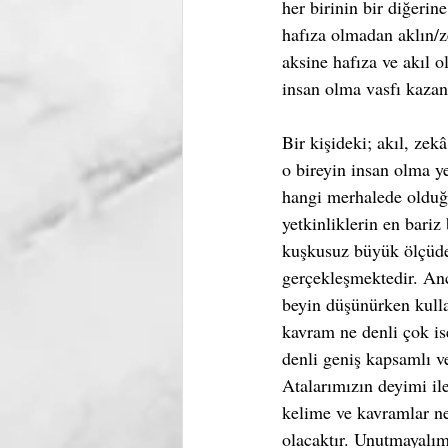
her birinin bir diğeri
hafıza olmadan aklın/
aksine hafıza ve akıl o
insan olma vasfı kaza
Bir kişideki; akıl, zekâ
o bireyin insan olma y
hangi merhalede olduğ
yetkinliklerin en bariz
kuşkusuz büyük ölçüde
gerçekleşmektedir. Anc
beyin düşünürken kulla
kavram ne denli çok ise
denli geniş kapsamlı ve
Atalarımızın deyimi ile
kelime ve kavramlar ne 
olacaktır. Unutmayalım 