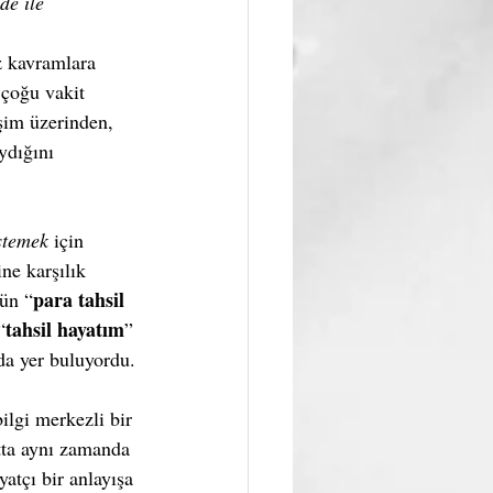
de ile 
z kavramlara 
çoğu vakit 
şim üzerinden, 
ydığını 
stemek
 için 
ne karşılık 
para tahsil 
ün “
tahsil hayatım
“
” 
da yer buluyordu.
lgi merkezli bir 
tta aynı zamanda 
atçı bir anlayışa 