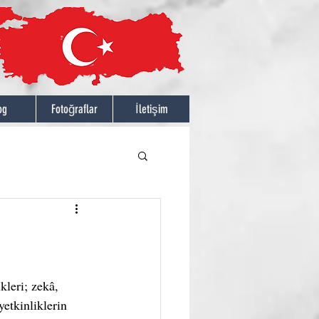
og
Fotoğraflar
İletişim
kleri; zekâ, 
etkinliklerin 