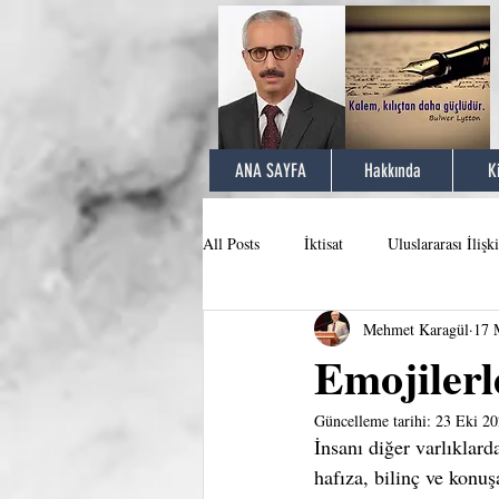
ANA SAYFA
Hakkında
K
All Posts
İktisat
Uluslararası İlişki
Mehmet Karagül
17 
Emojilerl
Güncelleme tarihi:
23 Eki 2
İnsanı diğer varlıklar
hafıza, bilinç ve konu