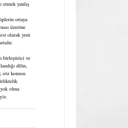
e etmek yanlış 
plerin ortaya 
ması üzerine 
si olarak yeni 
rtıdır.
birleştirici ve 
andığı dilin, 
i; söz konusu 
rliktelik 
 yok olma 
yiz.