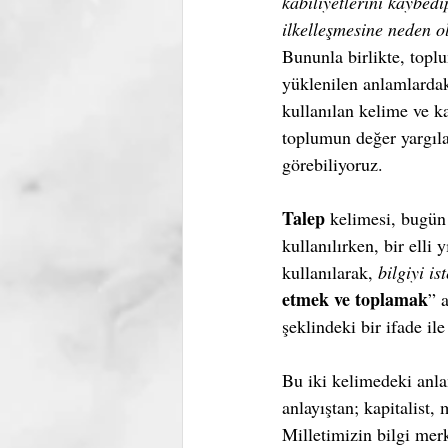
kabiliyetlerini kaybedi
ilkelleşmesine neden o
Bununla birlikte, topl
yüklenilen anlamlarda
kullanılan kelime ve k
toplumun değer yargıla
görebiliyoruz.
Talep
 kelimesi, bugün
kullanılırken, bir elli 
kullanılarak, 
bilgiyi is
etmek ve toplamak
” 
şeklindeki bir ifade il
Bu iki kelimedeki anla
anlayıştan; kapitalist
Milletimizin bilgi mer