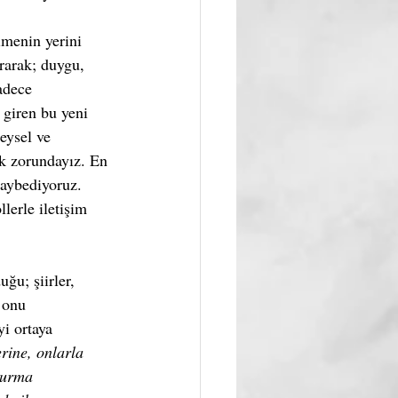
imenin yerini 
rarak; duygu, 
adece 
 giren bu yeni 
eysel ve 
k zorundayız. En 
kaybediyoruz. 
erle iletişim 
ğu; şiirler, 
 onu 
i ortaya 
rine, onlarla 
turma 