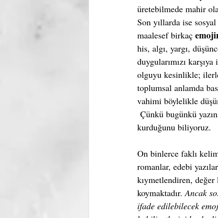
üretebilmede mahir ola
Son yıllarda ise sosya
emoji
maalesef birkaç 
his, algı, yargı, düşün
duygularımızı karşıya i
olguyu kesinlikle; iler
toplumsal anlamda basi
vahimi böylelikle düşü
 Çünkü bugünkü yazının
kurduğunu biliyoruz.
On binlerce faklı kelim
romanlar, edebi yazılar
kıymetlendiren, değer k
koymaktadır. 
Ancak sos
ifade edilebilecek emoj