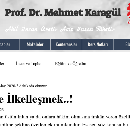
Prof. Dr. Mehmet Karagül
Akil İnsan Üretir Aciz İnsan Tüketir
itaplar
Makaleler
Konferanslar
Ders Notları
Bl
ler
İnsan ve Toplum
Eğitim ve Öğretim
May 2020
3 dakikada okunur
e İlkelleşmek..!
023
dan üstün kılan ya da onlara hâkim olmasına imkân veren özelli
şabilme şekline özetlemek mümkündür. Esasen söz konusu bu y