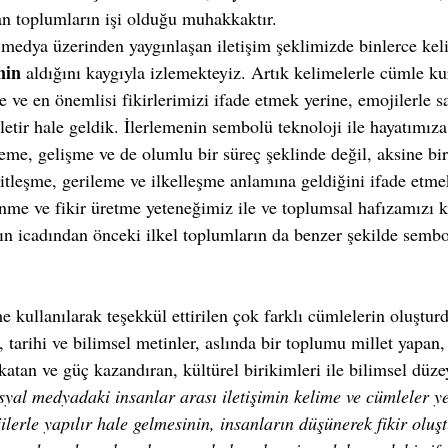
n toplumların işi olduğu muhakkaktır.
l medya üzerinden yaygınlaşan iletişim şeklimizde binlerce kel
nin
 aldığını kaygıyla izlemekteyiz. Artık kelimelerle cümle ku
ce ve en önemlisi fikirlerimizi ifade etmek yerine, emojilerle s
letir hale geldik. İlerlemenin sembolü teknoloji ile hayatımıza
leme, gelişme ve de olumlu bir süreç şeklinde değil, aksine bir
tleşme, gerileme ve ilkelleşme anlamına geldiğini ifade etme
nme ve fikir üretme yeteneğimiz ile ve toplumsal hafızamızı 
 icadından önceki ilkel toplumların da benzer şekilde semboll
e kullanılarak teşekkül ettirilen çok farklı cümlelerin oluşturdu
, tarihi ve bilimsel metinler, aslında bir toplumu millet yapan,
atan ve güç kazandıran, kültürel birikimleri ile bilimsel düzey
yal medyadaki insanlar arası iletişimin kelime ve cümleler ye
ilerle yapılır hale gelmesinin, insanların düşünerek fikir oluş