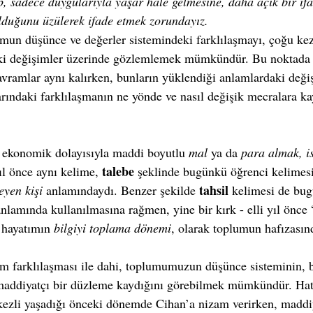
p, sadece duygularıyla yaşar hale gelmesine, daha açık bir ifa
lduğunu üzülerek ifade etmek zorundayız.
umun düşünce ve değerler sistemindeki farklılaşmayı, çoğu ke
ki değişimler üzerinde gözlemlemek mümkündür. Bu noktada 
avramlar aynı kalırken, bunların yüklendiği anlamlardaki deği
rındaki farklılaşmanın ne yönde ve nasıl değişik mecralara ka
 ekonomik dolayısıyla maddi boyutlu 
mal
 ya da 
para almak, i
talebe
yıl önce aynı kelime, 
 şeklinde bugünkü öğrenci kelimesi
tahsil
teyen kişi
 anlamındaydı. Benzer şekilde 
 kelimesi de bug
anlamında kullanılmasına rağmen, yine bir kırk - elli yıl önce 
e hayatımın 
bilgiyi toplama dönemi
, olarak toplumun hafızasın
m farklılaşması ile dahi, toplumumuzun düşünce sisteminin, bi
, maddiyatçı bir düzleme kaydığını görebilmek mümkündür. Ha
kezli yaşadığı önceki dönemde Cihan’a nizam verirken, maddiy