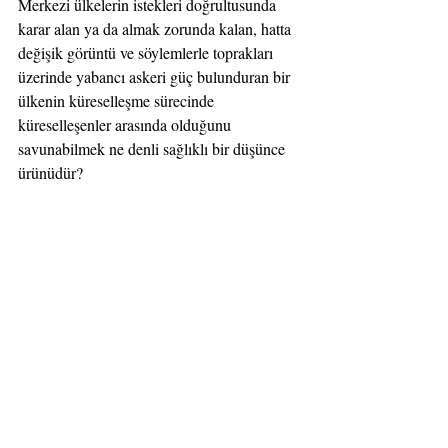
Merkezi ülkelerin istekleri doğrultusunda 
karar alan ya da almak zorunda kalan, hatta 
değişik görüntü ve söylemlerle toprakları 
üzerinde yabancı askeri güç bulunduran bir 
ülkenin küreselleşme sürecinde 
küreselleşenler arasında olduğunu 
savunabilmek ne denli sağlıklı bir düşünce 
ürünüdür?
Görüldüğü üzere, yukarıdaki olaylara 
muhatap olan ülkelerin herhangi birinin, 
küreselleşme sürecinde küreselleşenler 
arasında yer aldığını söyleyebilmek mümkün 
değildir. Çünkü yukarıda zikredilen olaylara 
baktığımızda bir grup Merkezi ülkenin 
ekonomik, siyasi, kültürel ve askeri 
alanlardaki mevcut etkinlik sahasını 
genişletmelerine karşılık, diğer ülkelerin 
daraltmak zorunda kaldıkları görülmektedir. 