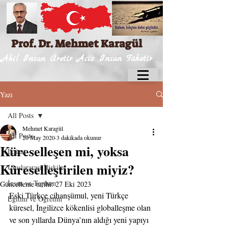
Prof. Dr. Mehmet Karagül
Akil İnsan Üretir Aciz İnsan Tüketir
Yazı
All Posts
Mehmet Karagül
All Posts
20 May 2020
3 dakikada okunur
Küreselleşen mi, yoksa
İktisat
Küreselleştirilen miyiz?
Uluslararası İlişkiler
İnsan ve Toplum
Güncelleme tarihi:
27 Eki 2023
Eski Türkçe cihanşümul, yeni Türkçe 
Eğitim ve Öğretim
küresel, İngilizce kökenlisi globalleşme olan 
ve son yıllarda Dünya’nın aldığı yeni yapıyı 