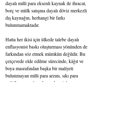
dayalı milli para eksenli kaynak ile ihracat, 
borç ve mülk satışına dayalı döviz merkezli 
dış kaynağın, herhangi bir farkı 
bulunmamaktadır.
Hatta her ikisi için ülkede talebe dayalı 
enflasyonist baskı oluşturması yönünden de 
farkından söz etmek mümkün değildir. Bu 
çerçevede elde edilme sürecinde, kâğıt ve 
boya masrafından başka bir maliyeti 
bulunmayan milli para arzını, sıkı para 
politikası uygulamak gerekçesiyle 
daraltarak; onun yerine faiz, mülk ya da mal 
satışı gibi ciddi bedeller ödemeyi zorunlu 
kılan, yabancıların hâkimiyet alanını 
genişleten ve ülke geleceğini tehdit eden 
yabancı para kullanmanın iktisadi bir 
açıklamasının olmadığı kanaatindeyiz.
İktisat