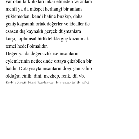
var olan farklılıkları inkâr etmeden ve onlara 
menfi ya da müspet herhangi bir anlam 
yüklemeden, kendi haline bırakıp, daha 
geniş kapsamlı ortak değerler ve idealler ile 
esasen dış kaynaklı gerçek düşmanlara 
karşı, toplumsal birliktelikle güç kazanmak 
temel hedef olmalıdır. 
Değer ya da değersizlik ise insanların 
eylemlerinin neticesinde ortaya çıkabilen bir 
haldir. Dolayısıyla insanların doğuştan sahip 
olduğu; etnik, dini, mezhep, renk, dil vb. 
farklı özellikleri herhangi bir zenginlik gibi 
algılanması doğru bir yaklaşım olmasa 
gerek. Gerçek pozitif değer ise ancak 
insanların insanlar için ürettiği faydalı 
eylemler için söz konusudur. Bahsedilen 
eylemler, güvene dayalı karşılıklı etkileşimin 
alt yapısını oluşturacağından, ortaklıklar da 
bu tür eylemlerle vücut bulacaktır. Ortak 