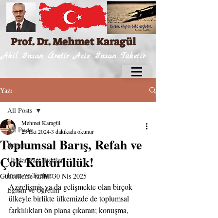
Prof. Dr. Mehmet Karagül
Akil İnsan Üretir Aciz İnsan Tüketir
Yazı
All Posts
Mehmet Karagül
All Posts
25 Eki 2024
3 dakikada okunur
Toplumsal Barış, Refah ve
İktisat
Çok Kültürlülük!
Uluslararası İlişkiler
İnsan ve Toplum
Güncelleme tarihi:
30 Nis 2025
Azgelişmiş ya da gelişmekte olan birçok 
Eğitim ve Öğretim
ülkeyle birlikte ülkemizde de toplumsal 
farklılıkları ön plana çıkaran; konuşma, 