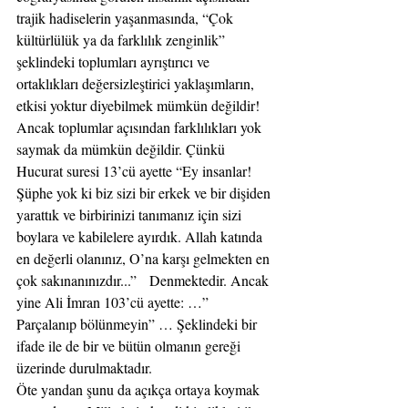
trajik hadiselerin yaşanmasında, “Çok 
kültürlülük ya da farklılık zenginlik” 
şeklindeki toplumları ayrıştırıcı ve 
ortaklıkları değersizleştirici yaklaşımların, 
etkisi yoktur diyebilmek mümkün değildir! 
Ancak toplumlar açısından farklılıkları yok 
saymak da mümkün değildir. Çünkü 
Hucurat suresi 13’cü ayette “Ey insanlar! 
Şüphe yok ki biz sizi bir erkek ve bir dişiden 
yarattık ve birbirinizi tanımanız için sizi 
boylara ve kabilelere ayırdık. Allah katında 
en değerli olanınız, O’na karşı gelmekten en 
çok sakınanınızdır...”   Denmektedir. Ancak 
yine Ali İmran 103’cü ayette: …” 
Parçalanıp bölünmeyin” … Şeklindeki bir 
ifade ile de bir ve bütün olmanın gereği 
üzerinde durulmaktadır.
Öte yandan şunu da açıkça ortaya koymak 