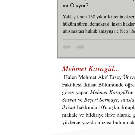
mi Oluyor?
Yaklaşık son 150 yıldır Kürenin ekser
hüküm süren; demokrasi, insan haklar
uluslararası hukuk anlayışı ile Neo libe
politikalarının, 1990’lardan sonra tedr
birkaç yılda da çok daha belirgin bir ş
gündemden düştüğünü ifade etmek ya
olmayacaktır. Özellikle Donald Trum
Mehmet Karagül...
2025 tarihinde ABD başkanı olarak g
başlamasının ardından söz konusu poli
Halen Mehmet Akif Ersoy Ünivers
çözülmenin doruk noktaya ulaştığını 
Fak
ültesi İktisat Bölümünde öğr
görev y
apan
Mehmet Karagül
'ün
Sosyal
ve
Beşeri Sermaye, uluslar
iktisat
hakkında 10'u aşkın kitap
makale ve bildiriye ilave olarak,
yüzlerce yazıda imzası bulunmakt