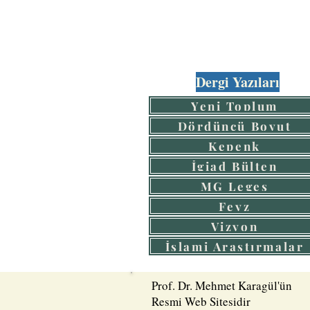
Dergi Yazıları
Yeni Toplum
Dördüncü Boyut
Kepenk
İgiad Bülten
MG Leges
Feyz
Vizyon
İslami Araştırmalar
Prof. Dr. Mehmet Karagül'ün
Resmi Web Sitesidir