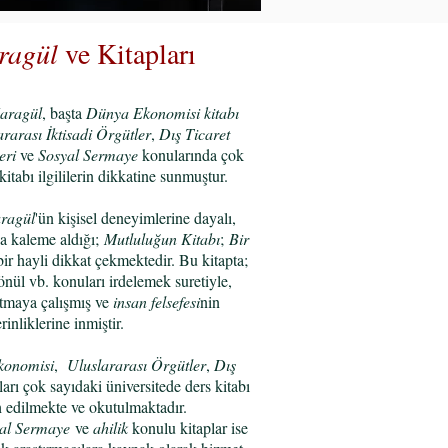
ragül
ve Kitapları
aragül
, başta
Dünya Ekonomisi kitabı
rarası İktisadi Örgütler
,
Dış Ticaret
eri
ve
Sosyal Sermaye
konularında çok
kitabı ilgililerin dikkatine sunmuştur.
aragül
'ün kişisel deneyimlerine dayalı,
a kaleme aldığı;
Mutluluğun Kitabı
;
Bir
ir hayli dikkat çekmektedir. Bu kitapta;
önül vb. konuları irdelemek suretiyle,
ıtmaya çalışmış ve
insan felsefesi
nin
rinliklerine inmiştir.
onomisi
,
Uluslararası Örgütler
,
Dış
ları çok sayıdaki üniversitede ders kitabı
h edilmekte ve okutulmaktadır.
al Sermaye
ve
ahilik
konulu kitaplar ise