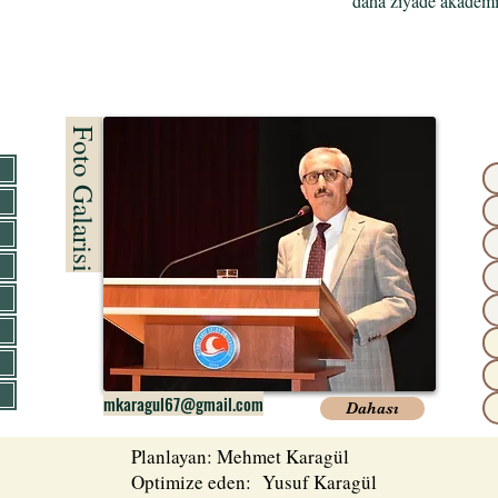
daha ziyade akademik
Foto Galarisi
mkaragul67@gmail.com
Dahası
Planlayan: Mehmet Karagül
Optimize eden: Yusuf Karagül