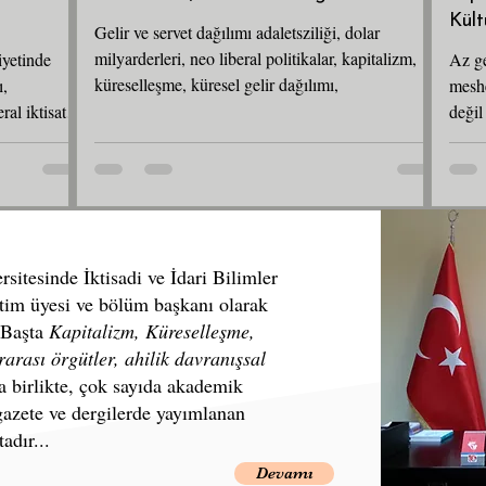
Kült
Gelir ve servet dağılımı adaletsziliği, dolar
milyarderleri, neo liberal politikalar, kapitalizm,
iyetinde
Az ge
küreselleşme, küresel gelir dağılımı,
ı,
meshe
ral iktisat
değil
icen ve son
ekilde
nlış
p’ın 20 Ocak
öreve
tikalardaki
itesinde İktisadi ve İdari Bilimler
görüyoruz.
etim üyesi ve bölüm başkanı olarak
 Başta
Kapitalizm, Küreselleşme,
arası örgütler, ahilik davranışsal
la birlikte, çok sayıda akademik
 gazete ve dergilerde yayımlanan
adır...
Devamı