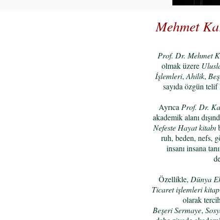
Mehmet Ka
Prof. Dr. Mehmet K
olmak üzere
Ulusla
İşlemleri
,
Ahilik
,
Beş
sayıda özgün telif 
Ayrıca
Prof. Dr. K
akademik alanı dışınd
Nefeste Hayat kitabı
b
ruh, beden, nefs, g
insanı insana tan
de
Özellikle,
Dünya Ek
Ticaret işlemleri kitap
olarak terci
Beşeri Sermaye
,
Sosy