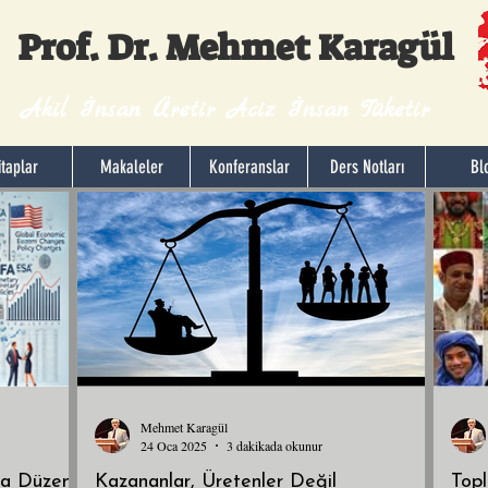
Prof. Dr. Mehmet Karagül
Akil İnsan Üretir Aciz İnsan Tüketir
itaplar
Makaleler
Konferanslar
Ders Notları
Bl
Mehmet Karagül
24 Oca 2025
3 dakikada okunur
ya Düzeni
Kazananlar, Üretenler Değil
Topl