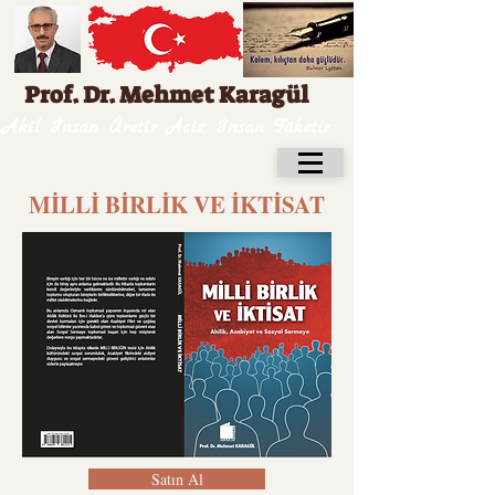
Prof. Dr. Mehmet Karagül
Akil İnsan Üretir Aciz İnsan Tüketir
MİLLİ BİRLİK VE İKTİSAT
Satın Al