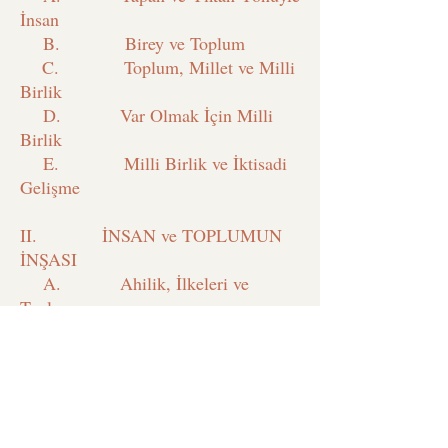
İnsan
B. Birey ve Toplum
C. Toplum, Millet ve Milli
Birlik
D. Var Olmak İçin Milli
Birlik
E. Milli Birlik ve İktisadi
Gelişme
II. İNSAN ve TOPLUMUN
İNŞASI
A. Ahilik, İlkeleri ve
Toplum
B. Ahilikte İktisadi Düşünce
C. İbn-i Haldun’da Asabiyet ve
Devletin İnşası
D. Sosyal Sermaye ve
Toplumsal Kalkınma