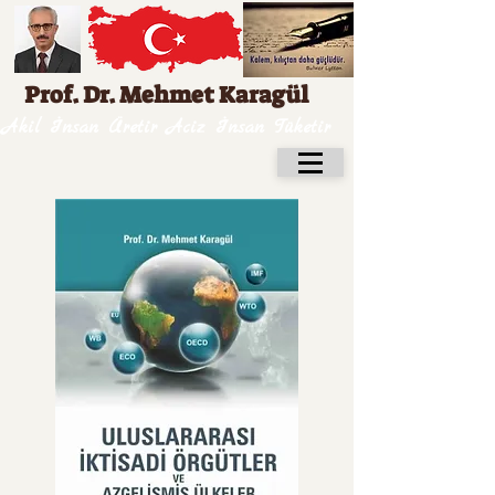
Prof. Dr. Mehmet Karagül
Akil İnsan Üretir Aciz İnsan Tüketir