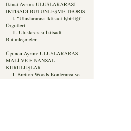
İkinci Ayrım: ULUSLARARASI
İKTİSADİ BÜTÜNLEŞME TEORİSİ
I. “Uluslararası İktisadi İşbirliği”
Örgütleri
II. Uluslararası İktisadi
Bütünleşmeler
Üçüncü Ayrım: ULUSLARARASI
MALİ VE FİNANSAL
KURULUŞLAR
I. Bretton Woods Konferansı ve
Sonuçları
II. Uluslararası Para Fonu (IMF)
III. Dünya Bankası Grubu
IV. Uluslararası Denkleştirme
Bankası: (BIS)
V. Azgelişmiş Ülkelerde
“Sermaye” Algısı
VI. Azgelişmiş Ülkeler ve Finansal