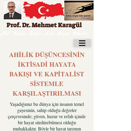
Prof. Dr. Mehmet Karagül
Akil İnsan Üretir Aciz İnsan Tüketir
AHİLİK DÜŞÜNCESİNİN
İKTİSADİ HAYATA
BAKIŞI VE KAPİTALİST
SİSTEMLE
KARŞILAŞTIRILMASI
Yaşadığımız bu dünya için insanın temel
gayesinin, sahip olduğu değerler
çerçevesinde; güven, huzur ve refah içinde
bir hayat sürdürebilmesi olduğu
muhakkaktır. Böyle bir hayat tarzının