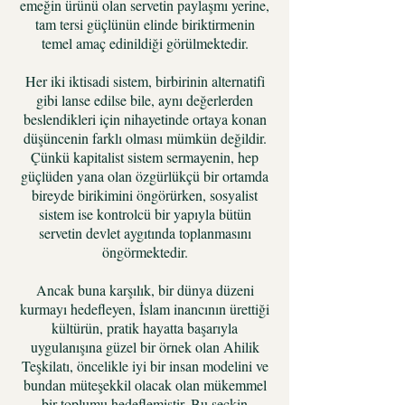
emeğin ürünü olan servetin paylaşmı yerine,
tam tersi güçlünün elinde biriktirmenin
temel amaç edinildiği görülmektedir.
Her iki iktisadi sistem, birbirinin alternatifi
gibi lanse edilse bile, aynı değerlerden
beslendikleri için nihayetinde ortaya konan
düşüncenin farklı olması mümkün değildir.
Çünkü kapitalist sistem sermayenin, hep
güçlüden yana olan özgürlükçü bir ortamda
bireyde birikimini öngörürken, sosyalist
sistem ise kontrolcü bir yapıyla bütün
servetin devlet aygıtında toplanmasını
öngörmektedir.
Ancak buna karşılık, bir dünya düzeni
kurmayı hedefleyen, İslam inancının ürettiği
kültürün, pratik hayatta başarıyla
uygulanışına güzel bir örnek olan Ahilik
Teşkilatı, öncelikle iyi bir insan modelini ve
bundan müteşekkil olacak olan mükemmel
bir toplumu hedeflemiştir. Bu seçkin