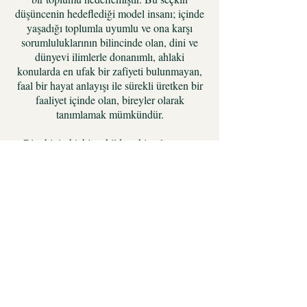
düşüncenin hedeflediği model insanı; içinde
yaşadığı toplumla uyumlu ve ona karşı
sorumluluklarının bilincinde olan, dini ve
dünyevi ilimlerle donanımlı, ahlaki
konularda en ufak bir zafiyeti bulunmayan,
faal bir hayat anlayışı ile sürekli üretken bir
faaliyet içinde olan, bireyler olarak
tanımlamak mümkündür.
Bir ahinin hiçbir şekilde sahip olmaması
gereken ve aksinin ahilikten atılmasına yol
açan kişisel ahlaki özellikleri şu şekilde
sıralamak mümkündür: İçki içmek, zina
yapmak, münafıklık, dedikodu, iftira etmek,
gururlanmak, merhametsizlik, kıskançlıkta
bulunmak, kin beslemek, sözünde
durmamak, yalan söylemek, emanete
hıyanet etmek, başkasının ayıbını örtmemek,
cimrilik, miskinlik ve adam öldürmek.
Bugün yaşadığımız dünyada hayallerimizi