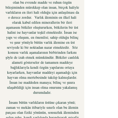
olan bu evrende madde ve ruhun özgün
bileşiminden mürekkep olan insan, birçok haliyle
varlıkların en ileri hali olduğu için anlaşılması da
o derece zordur. Varlık âleminin en ilkel hali
olarak kabul edilen minerallerin bir ileri
aşamasını bitkiler oluştururken, bitkilerin bir üst
halini ise hayvanlar teşkil etmektedir. İnsan ise
yapı ve oluşum, en önemlisi; sahip olduğu bilinç
ve şuur yönüyle bütün varlık âlemine en üst
seviyede ki bir noktadan nazar etmektedir. Söz
konusu varlık aşamalarının birbirinden farkını
şöyle de izah etmek mümkündür. Bitkiler canlılık
alameti gösterseler de tamamen maddeye
bağlıklarıyla kendi özgün yapılarını ortaya
koyarlarken, hayvanlar maddeyi aşamadığı için
hayvan olma mertebesinde takılıp kalmışlardır.
İnsan ise maddeden manaya; bilinç ve şuura
ulaşabildiği için insan olma onurunu yakalamış
durumdadır.
İnsanı bütün varlıkların üstüne çıkaran yönü;
zaman ve mekân itibariyle sınırlı olan bu âlemin
parçası olan fiziki yönünün, sonsuzluk âleminden
gelen ruhu, kendi varlığında barındırarak misafir