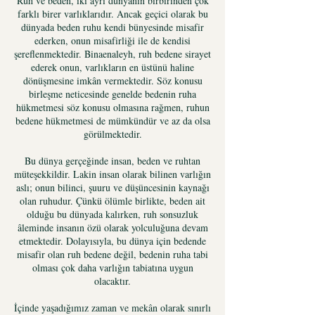
Ruh ve beden, iki ayrı dünyanın birbirinden çok
farklı birer varlıklarıdır. Ancak geçici olarak bu
dünyada beden ruhu kendi bünyesinde misafir
ederken, onun misafirliği ile de kendisi
şereflenmektedir. Binaenaleyh, ruh bedene sirayet
ederek onun, varlıkların en üstünü haline
dönüşmesine imkân vermektedir. Söz konusu
birleşme neticesinde genelde bedenin ruha
hükmetmesi söz konusu olmasına rağmen, ruhun
bedene hükmetmesi de mümkündür ve az da olsa
görülmektedir.
Bu dünya gerçeğinde insan, beden ve ruhtan
müteşekkildir. Lakin insan olarak bilinen varlığın
aslı; onun bilinci, şuuru ve düşüncesinin kaynağı
olan ruhudur. Çünkü ölümle birlikte, beden ait
olduğu bu dünyada kalırken, ruh sonsuzluk
âleminde insanın özü olarak yolculuğuna devam
etmektedir. Dolayısıyla, bu dünya için bedende
misafir olan ruh bedene değil, bedenin ruha tabi
olması çok daha varlığın tabiatına uygun
olacaktır.
İçinde yaşadığımız zaman ve mekân olarak sınırlı