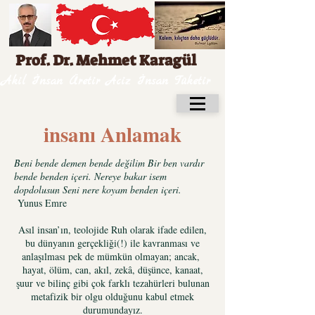
Prof. Dr. Mehmet Karagül
Akil İnsan Üretir Aciz İnsan Tüketir
insanı Anlamak
Beni bende demen bende değilim Bir ben vardır
bende benden içeri. Nereye bakar isem
dopdolusun Seni nere koyam benden içeri.
Yunus Emre
Asıl insan’ın, teolojide Ruh olarak ifade edilen,
bu dünyanın gerçekliği(!) ile kavranması ve
anlaşılması pek de mümkün olmayan; ancak,
hayat, ölüm, can, akıl, zekâ, düşünce, kanaat,
şuur ve bilinç gibi çok farklı tezahürleri bulunan
metafizik bir olgu olduğunu kabul etmek
durumundayız.