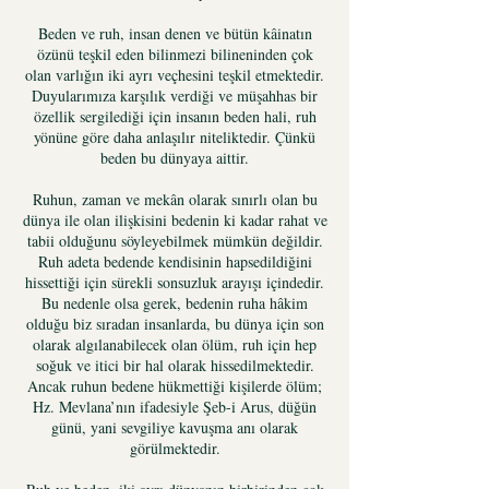
Beden ve ruh, insan denen ve bütün kâinatın
özünü teşkil eden bilinmezi bilineninden çok
olan varlığın iki ayrı veçhesini teşkil etmektedir.
Duyularımıza karşılık verdiği ve müşahhas bir
özellik sergilediği için insanın beden hali, ruh
yönüne göre daha anlaşılır niteliktedir. Çünkü
beden bu dünyaya aittir.
Ruhun, zaman ve mekân olarak sınırlı olan bu
dünya ile olan ilişkisini bedenin ki kadar rahat ve
tabii olduğunu söyleyebilmek mümkün değildir.
Ruh adeta bedende kendisinin hapsedildiğini
hissettiği için sürekli sonsuzluk arayışı içindedir.
Bu nedenle olsa gerek, bedenin ruha hâkim
olduğu biz sıradan insanlarda, bu dünya için son
olarak algılanabilecek olan ölüm, ruh için hep
soğuk ve itici bir hal olarak hissedilmektedir.
Ancak ruhun bedene hükmettiği kişilerde ölüm;
Hz. Mevlana’nın ifadesiyle Şeb-i Arus, düğün
günü, yani sevgiliye kavuşma anı olarak
görülmektedir.