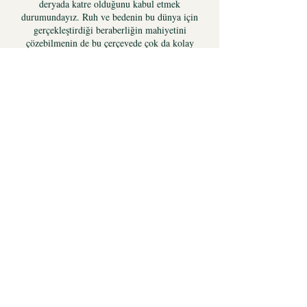
deryada katre olduğunu kabul etmek
durumundayız. Ruh ve bedenin bu dünya için
gerçekleştirdiği beraberliğin mahiyetini
çözebilmenin de bu çerçevede çok da kolay
olmadığını kabul etmek zorundayız.
Ruhun bedene verdiği can ve onun ötesindeki
bilinç ve şuur, bir manada ruhun bu dünya
şartlarına kendisini uyumlaştırması olarak da
düşünülebilir. Bir anlamda ruh bedene –
maddeye- kendisinin tabi özelliklerini
kullandırarak, bu âlemde beden olarak rol alan
maddenin, diğer maddelere karşı üstün olmasını
sağlamaktadır. Diğer taraftan ruhun, beş duyu
organı; göz, kulak, burun, dil ve dokunma hissi
ile yabancısı olduğu maddi dünyayla olan
irtibatını sağladığını da söylemek mümkündür.
Ancak sağlıklı bir ruhun beden desteği olmadan
da çevre ile olan irtibatını kurabilmesinin
mümkün olduğunu kabul etmek durumundayız.
Lakin nasıl ki sağlıksız, ya da engelli bir bünye
için gözün görmemesi, kulağın işitmemesi, dilin
tat almaması olası ise maddeye hapsedilen ruhun