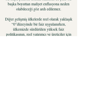
başka boyuttan maliyet enflasyona neden
olabileceği göz ardı edilemez.
Diğer gelişmiş ülkelerde reel olarak yaklaşık
“0”düzeyinde bir faiz uygulanırken,
ülkemizde sürdürülen yüksek faiz
politikasının, reel yatırımcı ve üreticiler için
hem ciddi bir maliyet unsuru, hem de haksız
rekabete yol açan bir uygulama olduğu
dikkatlerden kaçmamalıdır.
Konunun bir diğer çelişkili tarafı ise yüksek
faizle daraltılmak istenen içerideki para
arzının, yabancı sermaye olarak gelen hatta
teşvik edilen yabancı paralarla telafi edilmiş
olmasıdır. Dolayısıyla bu yöntemle iddia
edildiği şekliyle toplam para arzının
daraltılması pek mümkün olmazken, sadece
toplam para arzı içindeki milli paranın
miktarı nispi olarak düşürülmüş olmaktadır.