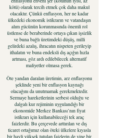
enflasyonu ehveni şer (kötünün iyisi, az
kötü) olarak tercih etmek çok daha makul
olacaktır. Çünkü enflasyon, her ne kadar
ülkedeki ekonomik istikrarın ve vatandaşın
alım gücünün korunmasında önemli rol
üstlense de beraberinde ortaya çıkan işsizlik
ve buna bağlı üretimdeki düşüş, milli
gelirdeki azalış, ihracatın nispeten gerileyip
ithalatın ve buna endeksli dış açığın hızla
artması, göz ardı edilebilecek alternatif
maliyetler olmasa gerek.
Öte yandan daralan üretimin, arz enflasyonu
şeklinde yeni bir enflasyon kaynağı
olacağını da unutmamak gerekmektedir.
Sermaye hareketlerinin serbest olduğu ve
dalgalı kur rejiminin uygulandığı bir
ekonomide Merkez Bankası’nın fiyat
istikrarı için kullanabileceği tek araç
faizlerdir. Bu çerçevede arttırılan ve dış
ticaret ortağımız olan öteki ülkelere kıyasla
bir hayli yüksek tutulan faizlerin de yine bir