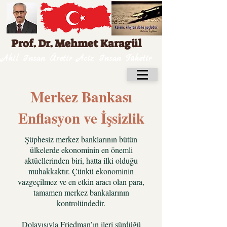
Prof. Dr. Mehmet Karagül
Akil İnsan Üretir Aciz İnsan Tüketir
Merkez Bankası
Enflasyon ve İşsizlik
Şüphesiz merkez banklarının bütün
ülkelerde ekonominin en önemli
aktüellerinden biri, hatta ilki olduğu
muhakkaktır. Çünkü ekonominin
vazgeçilmez ve en etkin aracı olan para,
tamamen merkez bankalarının
kontrolündedir.
Dolayısıyla Friedman’ın ileri sürdüğü